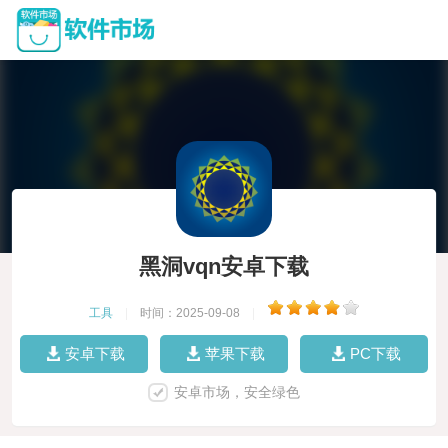
黑洞vqn安卓下载
工具
|
时间：2025-09-08
|
安卓下载
苹果下载
PC下载
安卓市场，安全绿色