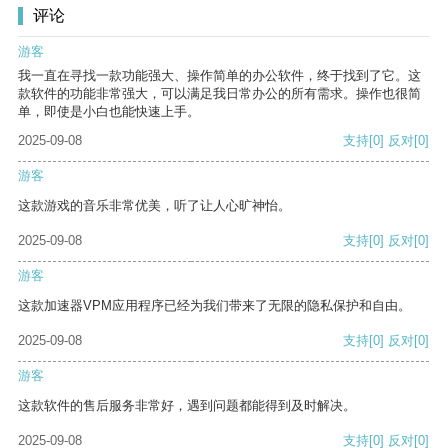
评论
游客
我一直在寻找一款功能强大、操作简单的办公软件，终于找到了它。这
款软件的功能非常强大，可以满足我日常办公的所有需求。操作也很简
单，即使是小白也能快速上手。
2025-09-08
支持
[0]
反对
[0]
游客
这款游戏的音乐非常优美，听了让人心旷神怡。
2025-09-08
支持
[0]
反对
[0]
游客
这款加速器VPM应用程序已经为我们带来了无限的隐私保护和自由。
2025-09-08
支持
[0]
反对
[0]
游客
这款软件的售后服务非常好，遇到问题都能得到及时解决。
2025-09-08
支持
[0]
反对
[0]