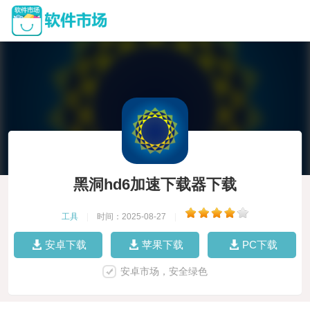
黑洞hd6加速下载器下载
工具
|
时间：2025-08-27
|
安卓下载
苹果下载
PC下载
安卓市场，安全绿色