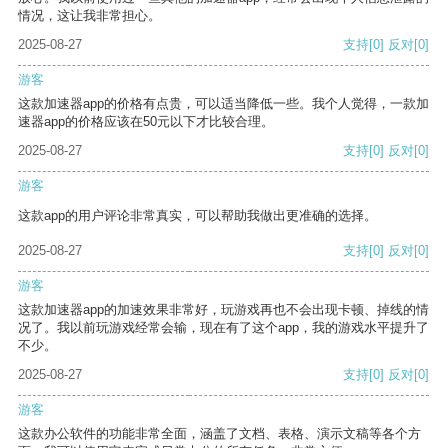
情况，这让我非常担心。
2025-08-27
支持
[0]
反对
[0]
游客
这款加速器app的价格有点贵，可以适当降低一些。我个人觉得，一款加
速器app的价格应该在50元以下才比较合理。
2025-08-27
支持
[0]
反对
[0]
游客
这款app的用户评论非常真实，可以帮助我做出更准确的选择。
2025-08-27
支持
[0]
反对
[0]
游客
这款加速器app的加速效果非常好，玩游戏再也不会出现卡顿、掉线的情
况了。我以前玩游戏经常会输，现在有了这个app，我的游戏水平提升了
不少。
2025-08-27
支持
[0]
反对
[0]
游客
这款办公软件的功能非常全面，涵盖了文档、表格、演示文稿等各个方