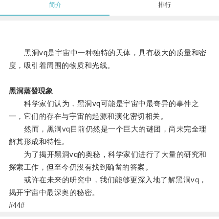
简介
排行
黑洞vq是宇宙中一种独特的天体，具有极大的质量和密
度，吸引着周围的物质和光线。
黑洞蒸發現象
科学家们认为，黑洞vq可能是宇宙中最奇异的事件之
一，它们的存在与宇宙的起源和演化密切相关。
然而，黑洞vq目前仍然是一个巨大的谜团，尚未完全理
解其形成和特性。
为了揭开黑洞vq的奥秘，科学家们进行了大量的研究和
探索工作，但至今仍没有找到确凿的答案。
或许在未来的研究中，我们能够更深入地了解黑洞vq，
揭开宇宙中最深奥的秘密。
#44#