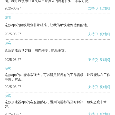
面。我可以使用它来完成日常办公的所有任务，非常方便。
2025-08-27
支持
[0]
反对
[0]
游客
这款app的路线规划非常精准，让我能够快速到达目的地。
2025-08-27
支持
[0]
反对
[0]
游客
这款游戏非常好玩，画面精美，玩法丰富。
2025-08-27
支持
[0]
反对
[0]
游客
这款app的功能非常强大，可以满足我所有的工作需求，让我能够在工作
中游刃有余。
2025-08-27
支持
[0]
反对
[0]
游客
这款加速器app的客服很贴心，遇到问题都能及时解决，服务态度非常
好。
2025-08-27
支持
[0]
反对
[0]