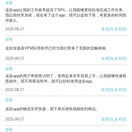
游客
这款app让我的工作效率提高了50%，让我能够更轻松地完成工作任务。
我以前经常加班，现在有了这个app，我可以提前下班，有更多的时间陪
伴家人。
2025-08-27
支持
[0]
反对
[0]
游客
这款加速器VPM应用程序已经为我们带来了无限的流畅体验。
2025-08-27
支持
[0]
反对
[0]
游客
这款app的用户界面简洁明了，使用起来非常容易上手，让我能够快速熟
悉操作。我不用看说明书，就可以轻松使用这款app。
2025-08-27
支持
[0]
反对
[0]
游客
这款app的物流非常快捷，我下单后很快就能收到商品。
2025-08-27
支持
[0]
反对
[0]
游客