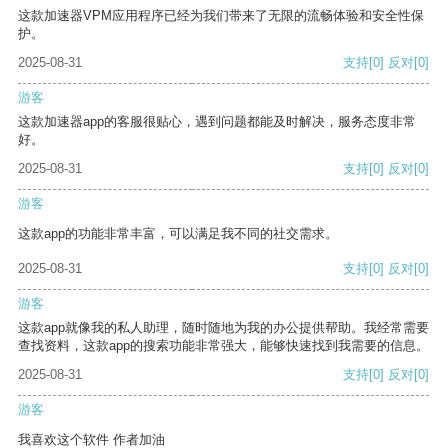
这款加速器VPM应用程序已经为我们带来了无限的流畅体验和安全性保
护。
2025-08-31
支持
[0]
反对
[0]
游客
这款加速器app的客服很贴心，遇到问题都能及时解决，服务态度非常
好。
2025-08-31
支持
[0]
反对
[0]
游客
这款app的功能非常丰富，可以满足我不同的社交需求。
2025-08-31
支持
[0]
反对
[0]
游客
这款app就像我的私人助理，随时随地为我的办公提供帮助。我经常需要
查找资料，这款app的搜索功能非常强大，能够快速找到我需要的信息。
2025-08-31
支持
[0]
反对
[0]
游客
我喜欢这个软件 作者加油