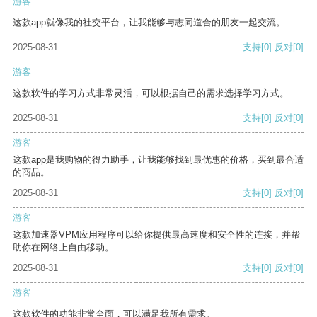
游客
这款app就像我的社交平台，让我能够与志同道合的朋友一起交流。
2025-08-31
支持
[0]
反对
[0]
游客
这款软件的学习方式非常灵活，可以根据自己的需求选择学习方式。
2025-08-31
支持
[0]
反对
[0]
游客
这款app是我购物的得力助手，让我能够找到最优惠的价格，买到最合适
的商品。
2025-08-31
支持
[0]
反对
[0]
游客
这款加速器VPM应用程序可以给你提供最高速度和安全性的连接，并帮
助你在网络上自由移动。
2025-08-31
支持
[0]
反对
[0]
游客
这款软件的功能非常全面，可以满足我所有需求。