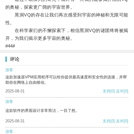
的奥秘，探索更广阔的宇宙世界。
黑洞VQ的存在让我们再次感受到宇宙的神秘和无限可能
性。
在科学家们的不懈探索下，相信黑洞VQ的谜团终将被揭
开，为我们揭示更多宇宙的奥秘。
#44#
评论
游客
这款加速器VPM应用程序可以给你提供最高速度和安全性的连接，并帮
助你在网络上自由移动。
2025-08-31
支持
[0]
反对
[0]
游客
这款软件的界面设计非常简洁，一目了然。
2025-08-31
支持
[0]
反对
[0]
游客