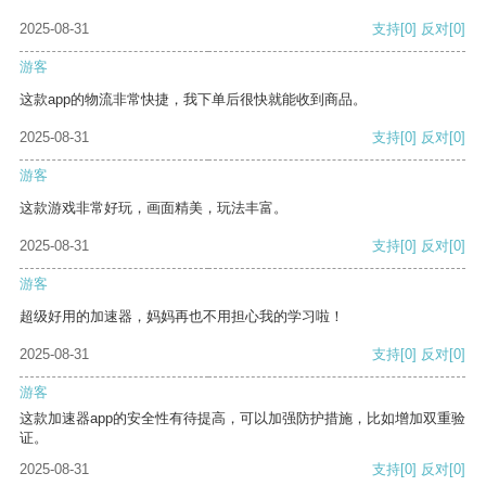
2025-08-31
支持
[0]
反对
[0]
游客
这款app的物流非常快捷，我下单后很快就能收到商品。
2025-08-31
支持
[0]
反对
[0]
游客
这款游戏非常好玩，画面精美，玩法丰富。
2025-08-31
支持
[0]
反对
[0]
游客
超级好用的加速器，妈妈再也不用担心我的学习啦！
2025-08-31
支持
[0]
反对
[0]
游客
这款加速器app的安全性有待提高，可以加强防护措施，比如增加双重验
证。
2025-08-31
支持
[0]
反对
[0]