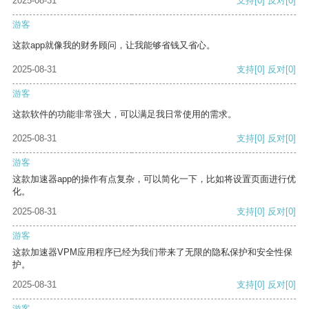
2025-08-31
支持
[0]
反对
[0]
游客
这款app就像我的财务顾问，让我能够省钱又省心。
2025-08-31
支持
[0]
反对
[0]
游客
这款软件的功能非常强大，可以满足我日常使用的需求。
2025-08-31
支持
[0]
反对
[0]
游客
这款加速器app的操作有点复杂，可以简化一下，比如将设置页面进行优
化。
2025-08-31
支持
[0]
反对
[0]
游客
这款加速器VPM应用程序已经为我们带来了无限的隐私保护和安全性保
护。
2025-08-31
支持
[0]
反对
[0]
游客