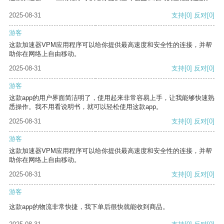
2025-08-31
支持
[0]
反对
[0]
游客
这款加速器VPM应用程序可以给你提供最高速度和安全性的连接，并帮
助你在网络上自由移动。
2025-08-31
支持
[0]
反对
[0]
游客
这款app的用户界面简洁明了，使用起来非常容易上手，让我能够快速熟
悉操作。我不用看说明书，就可以轻松使用这款app。
2025-08-31
支持
[0]
反对
[0]
游客
这款加速器VPM应用程序可以给你提供最高速度和安全性的连接，并帮
助你在网络上自由移动。
2025-08-31
支持
[0]
反对
[0]
游客
这款app的物流非常快捷，我下单后很快就能收到商品。