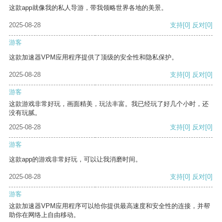
这款app就像我的私人导游，带我领略世界各地的美景。
2025-08-28
支持
[0]
反对
[0]
游客
这款加速器VPM应用程序提供了顶级的安全性和隐私保护。
2025-08-28
支持
[0]
反对
[0]
游客
这款游戏非常好玩，画面精美，玩法丰富。我已经玩了好几个小时，还
没有玩腻。
2025-08-28
支持
[0]
反对
[0]
游客
这款app的游戏非常好玩，可以让我消磨时间。
2025-08-28
支持
[0]
反对
[0]
游客
这款加速器VPM应用程序可以给你提供最高速度和安全性的连接，并帮
助你在网络上自由移动。