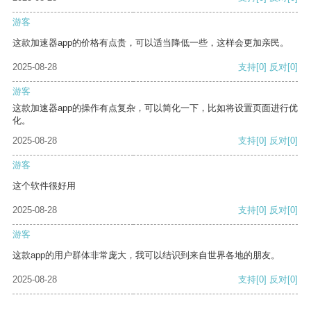
游客
这款加速器app的价格有点贵，可以适当降低一些，这样会更加亲民。
2025-08-28
支持
[0]
反对
[0]
游客
这款加速器app的操作有点复杂，可以简化一下，比如将设置页面进行优
化。
2025-08-28
支持
[0]
反对
[0]
游客
这个软件很好用
2025-08-28
支持
[0]
反对
[0]
游客
这款app的用户群体非常庞大，我可以结识到来自世界各地的朋友。
2025-08-28
支持
[0]
反对
[0]