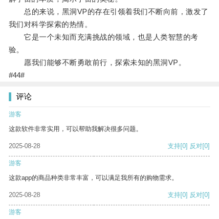
总的来说，黑洞VP的存在引领着我们不断向前，激发了
我们对科学探索的热情。
它是一个未知而充满挑战的领域，也是人类智慧的考
验。
愿我们能够不断勇敢前行，探索未知的黑洞VP。
#44#
评论
游客
这款软件非常实用，可以帮助我解决很多问题。
2025-08-28
支持
[0]
反对
[0]
游客
这款app的商品种类非常丰富，可以满足我所有的购物需求。
2025-08-28
支持
[0]
反对
[0]
游客