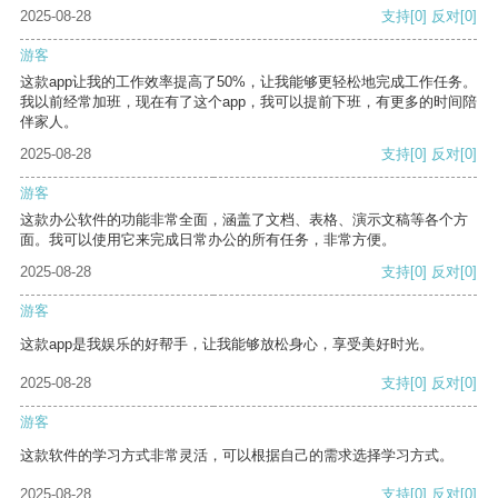
2025-08-28
支持
[0]
反对
[0]
游客
这款app让我的工作效率提高了50%，让我能够更轻松地完成工作任务。
我以前经常加班，现在有了这个app，我可以提前下班，有更多的时间陪
伴家人。
2025-08-28
支持
[0]
反对
[0]
游客
这款办公软件的功能非常全面，涵盖了文档、表格、演示文稿等各个方
面。我可以使用它来完成日常办公的所有任务，非常方便。
2025-08-28
支持
[0]
反对
[0]
游客
这款app是我娱乐的好帮手，让我能够放松身心，享受美好时光。
2025-08-28
支持
[0]
反对
[0]
游客
这款软件的学习方式非常灵活，可以根据自己的需求选择学习方式。
2025-08-28
支持
[0]
反对
[0]