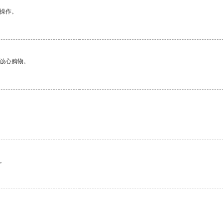
悉操作。
够放心购物。
。