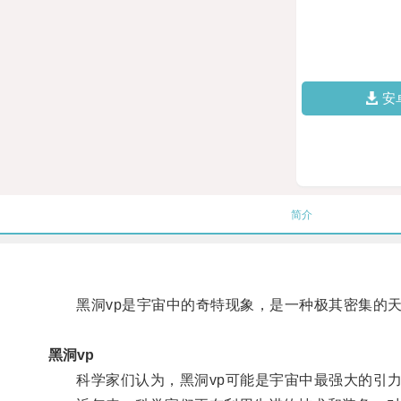
安
简介
黑洞vp是宇宙中的奇特现象，是一种极其密集的天
黑洞vp
科学家们认为，黑洞vp可能是宇宙中最强大的引力