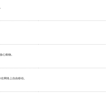
。
够放心购物。
你在网络上自由移动。