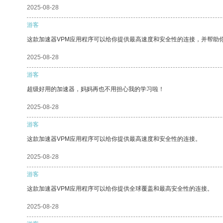
2025-08-28
游客
这款加速器VPM应用程序可以给你提供最高速度和安全性的连接，并帮助
2025-08-28
游客
超级好用的加速器，妈妈再也不用担心我的学习啦！
2025-08-28
游客
这款加速器VPM应用程序可以给你提供最高速度和安全性的连接。
2025-08-28
游客
这款加速器VPM应用程序可以给你提供全球覆盖和最高安全性的连接。
2025-08-28