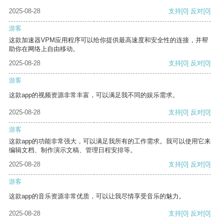
2025-08-28
支持
[0]
反对
[0]
游客
这款加速器VPM应用程序可以给你提供最高速度和安全性的连接，并帮
助你在网络上自由移动。
2025-08-28
支持
[0]
反对
[0]
游客
这款app的视频资源非常丰富，可以满足我不同的娱乐需求。
2025-08-28
支持
[0]
反对
[0]
游客
这款app的功能非常强大，可以满足我所有的工作需求。我可以使用它来
编辑文档、制作演示文稿、管理日程安排等。
2025-08-28
支持
[0]
反对
[0]
游客
这款app的音乐资源非常优质，可以让我尽情享受音乐的魅力。
2025-08-28
支持
[0]
反对
[0]