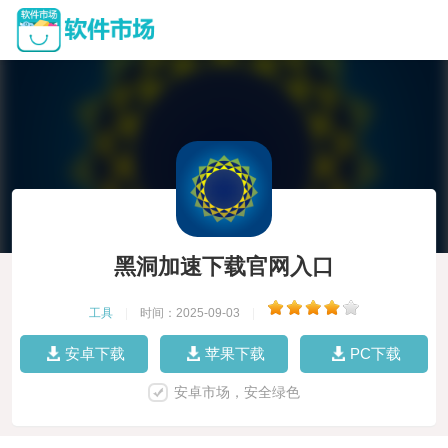
黑洞加速下载官网入口
工具
|
时间：2025-09-03
|
安卓下载
苹果下载
PC下载
安卓市场，安全绿色