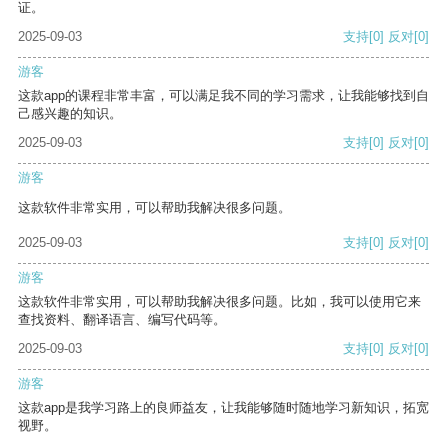
证。
2025-09-03
支持
[0]
反对
[0]
游客
这款app的课程非常丰富，可以满足我不同的学习需求，让我能够找到自
己感兴趣的知识。
2025-09-03
支持
[0]
反对
[0]
游客
这款软件非常实用，可以帮助我解决很多问题。
2025-09-03
支持
[0]
反对
[0]
游客
这款软件非常实用，可以帮助我解决很多问题。比如，我可以使用它来
查找资料、翻译语言、编写代码等。
2025-09-03
支持
[0]
反对
[0]
游客
这款app是我学习路上的良师益友，让我能够随时随地学习新知识，拓宽
视野。