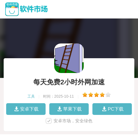
每天免费2小时外网加速
工具
|
时间：2025-10-11
|
安卓下载
苹果下载
PC下载
安卓市场，安全绿色