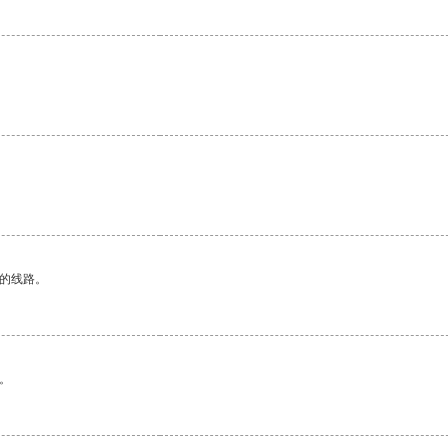
区的线路。
。