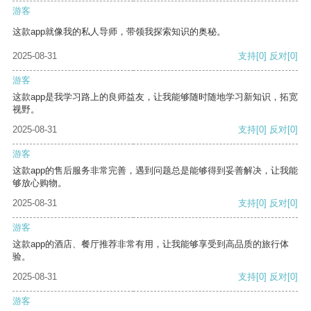
游客
这款app就像我的私人导师，带领我探索知识的奥秘。
2025-08-31
支持
[0]
反对
[0]
游客
这款app是我学习路上的良师益友，让我能够随时随地学习新知识，拓宽
视野。
2025-08-31
支持
[0]
反对
[0]
游客
这款app的售后服务非常完善，遇到问题总是能够得到妥善解决，让我能
够放心购物。
2025-08-31
支持
[0]
反对
[0]
游客
这款app的酒店、餐厅推荐非常有用，让我能够享受到高品质的旅行体
验。
2025-08-31
支持
[0]
反对
[0]
游客