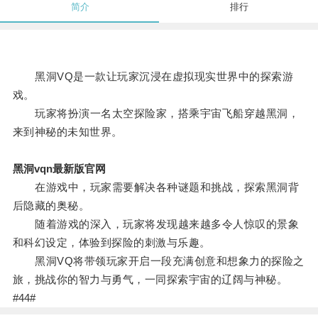
简介
排行
黑洞VQ是一款让玩家沉浸在虚拟现实世界中的探索游
戏。
玩家将扮演一名太空探险家，搭乘宇宙飞船穿越黑洞，
来到神秘的未知世界。
黑洞vqn最新版官网
在游戏中，玩家需要解决各种谜题和挑战，探索黑洞背
后隐藏的奥秘。
随着游戏的深入，玩家将发现越来越多令人惊叹的景象
和科幻设定，体验到探险的刺激与乐趣。
黑洞VQ将带领玩家开启一段充满创意和想象力的探险之
旅，挑战你的智力与勇气，一同探索宇宙的辽阔与神秘。
#44#