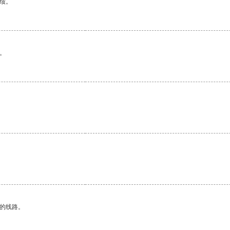
绩。
。
区的线路。