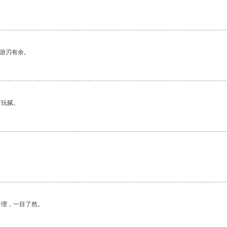
中游刃有余。
有玩腻。
合理，一目了然。