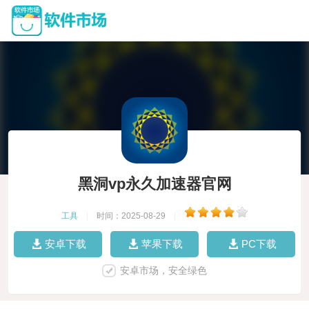
黑洞vp永久加速器官网
工具
|
时间：2025-08-29
|
安卓下载
苹果下载
PC下载
安卓市场，安全绿色