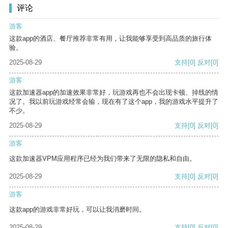
评论
游客
这款app的酒店、餐厅推荐非常有用，让我能够享受到高品质的旅行体
验。
2025-08-29
支持
[0]
反对
[0]
游客
这款加速器app的加速效果非常好，玩游戏再也不会出现卡顿、掉线的情
况了。我以前玩游戏经常会输，现在有了这个app，我的游戏水平提升了
不少。
2025-08-29
支持
[0]
反对
[0]
游客
这款加速器VPM应用程序已经为我们带来了无限的隐私和自由。
2025-08-29
支持
[0]
反对
[0]
游客
这款app的游戏非常好玩，可以让我消磨时间。
2025-08-29
支持
[0]
反对
[0]