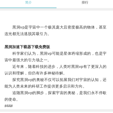
简介
排行
黑洞vp是宇宙中一个极其庞大且密度极高的物体，甚至
连光都无法逃脱其吸引力。
黑洞加速下载器下载免费版
科学家们认为，黑洞vp可能是星体坍缩形成的，也是宇
宙中最强大的引力场之一。
近年来，随着科技的进步，人类对黑洞vp有了更深入的
认识和理解，但仍有许多神秘待解。
探究黑洞vp的奥秘不仅可以拓展我们对宇宙的认知，还
能为人类未来的科研工作提供更多启示和方向。
追随黑洞vp的脚步，探索宇宙的奥秘，是我们永不停歇
的使命。
#44#