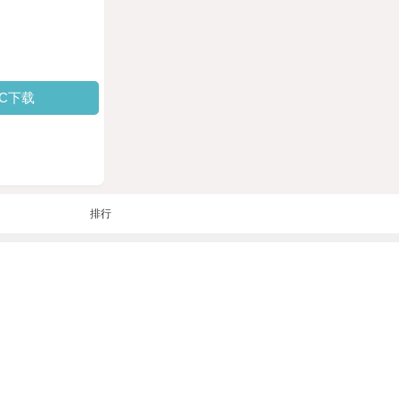
PC下载
排行