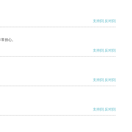
支持
[0]
反对
[0]
非常担心。
支持
[0]
反对
[0]
支持
[0]
反对
[0]
支持
[0]
反对
[0]