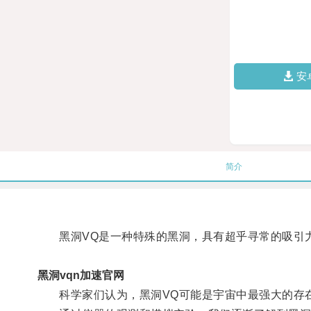
安
简介
黑洞VQ是一种特殊的黑洞，具有超乎寻常的吸引
黑洞vqn加速官网
科学家们认为，黑洞VQ可能是宇宙中最强大的存在