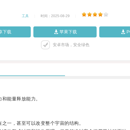
工具
|
时间：2025-08-29
|
卓下载
苹果下载
安卓市场，安全绿色
力和能量释放能力。
之一，甚至可以改变整个宇宙的结构。