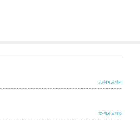
。
支持
[0]
反对
[0]
支持
[0]
反对
[0]