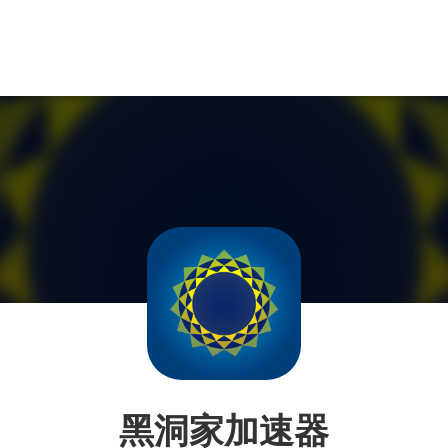
黑洞家加速器