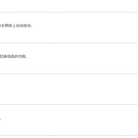
你在网络上自由移动。
动切换线路的功能。
。