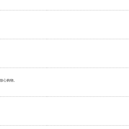
。
够放心购物。