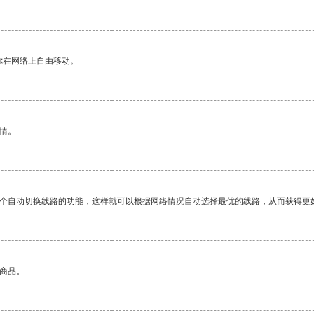
你在网络上自由移动。
情。
一个自动切换线路的功能，这样就可以根据网络情况自动选择最优的线路，从而获得更
的商品。