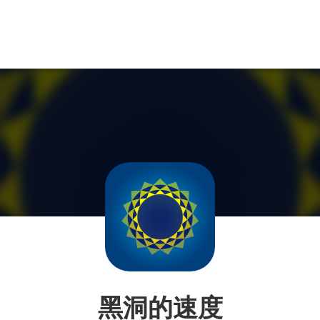
黑洞的速度