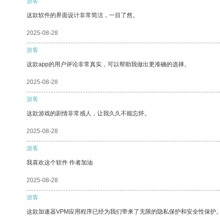
游客
这款软件的界面设计非常简洁，一目了然。
2025-08-28
游客
这款app的用户评论非常真实，可以帮助我做出更准确的选择。
2025-08-28
游客
这款游戏的剧情非常感人，让我久久不能忘怀。
2025-08-28
游客
我喜欢这个软件 作者加油
2025-08-28
游客
这款加速器VPM应用程序已经为我们带来了无限的隐私保护和安全性保护