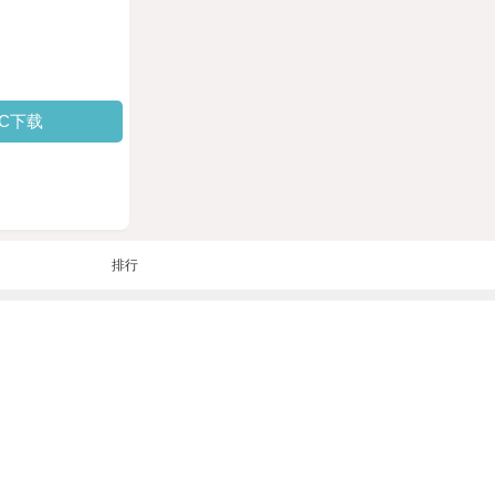
PC下载
排行