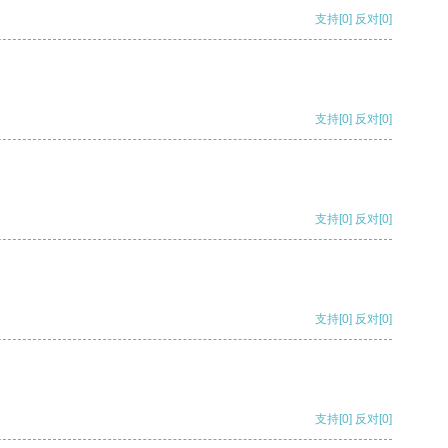
支持
[0]
反对
[0]
支持
[0]
反对
[0]
支持
[0]
反对
[0]
支持
[0]
反对
[0]
支持
[0]
反对
[0]