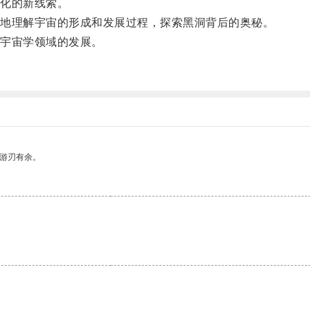
化的新线索。
地理解宇宙的形成和发展过程，探索黑洞背后的奥秘。
宇宙学领域的发展。
中游刃有余。