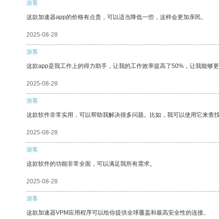
游客
这款加速器app的价格有点贵，可以适当降低一些，这样会更加亲民。
2025-08-28
游客
这款app是我工作上的得力助手，让我的工作效率提高了50%，让我能够
2025-08-28
游客
这款软件非常实用，可以帮助我解决很多问题。比如，我可以使用它来查
2025-08-28
游客
这款软件的功能非常全面，可以满足我所有需求。
2025-08-28
游客
这款加速器VPM应用程序可以给你提供全球覆盖和最高安全性的连接。