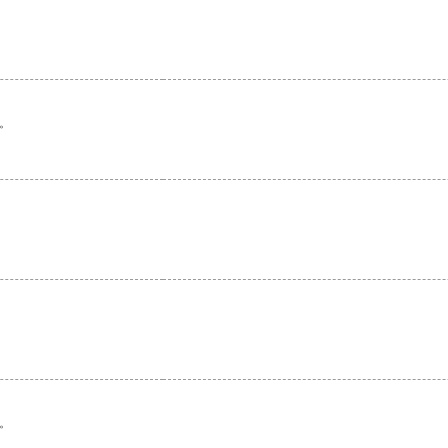
。
。
。