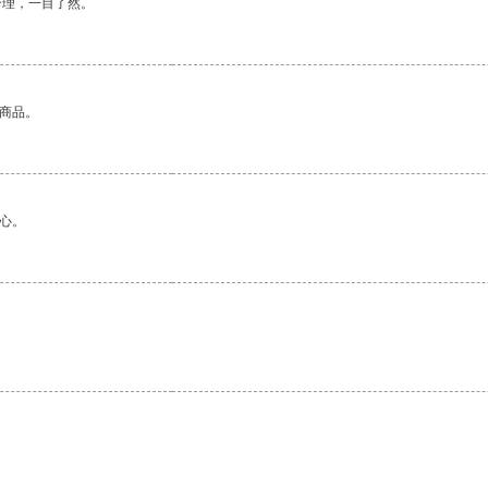
合理，一目了然。
的商品。
心。