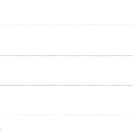
。
。
。