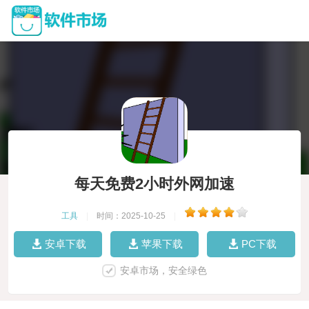
每天免费2小时外网加速
工具
|
时间：2025-10-25
|
安卓下载
苹果下载
PC下载
安卓市场，安全绿色