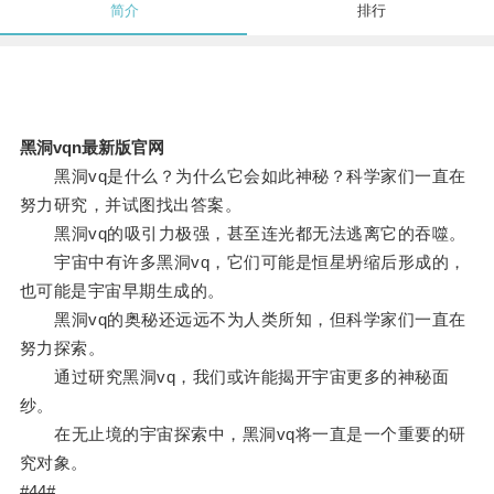
简介
排行
黑洞vqn最新版官网
黑洞vq是什么？为什么它会如此神秘？科学家们一直在
努力研究，并试图找出答案。
黑洞vq的吸引力极强，甚至连光都无法逃离它的吞噬。
宇宙中有许多黑洞vq，它们可能是恒星坍缩后形成的，
也可能是宇宙早期生成的。
黑洞vq的奥秘还远远不为人类所知，但科学家们一直在
努力探索。
通过研究黑洞vq，我们或许能揭开宇宙更多的神秘面
纱。
在无止境的宇宙探索中，黑洞vq将一直是一个重要的研
究对象。
#44#