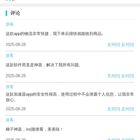
评论
游客
这款app的物流非常快捷，我下单后很快就能收到商品。
2025-08-28
支持
[0]
反对
[0]
游客
这款软件简直是神器，解决了我所有问题。
2025-08-28
支持
[0]
反对
[0]
游客
这款加速器app的安全性很高，使用过程中不会泄露个人信息，让我非常
放心。
2025-08-28
支持
[0]
反对
[0]
游客
梯子神器，ins随便看，美美哒！