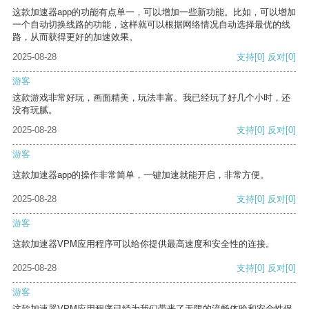
这款加速器app的功能有点单一，可以增加一些新功能。比如，可以增加
一个自动切换线路的功能，这样就可以根据网络情况自动选择最优的线
路，从而获得更好的加速效果。
2025-08-28
支持
[0]
反对
[0]
游客
这款游戏非常好玩，画面精美，玩法丰富。我已经玩了好几个小时，还
没有玩腻。
2025-08-28
支持
[0]
反对
[0]
游客
这款加速器app的操作非常简单，一键加速就能开启，非常方便。
2025-08-28
支持
[0]
反对
[0]
游客
这款加速器VPM应用程序可以给你提供最高速度和安全性的连接。
2025-08-28
支持
[0]
反对
[0]
游客
这款加速器VPM应用程序已经为我们带来了无限的流畅体验和安全性保