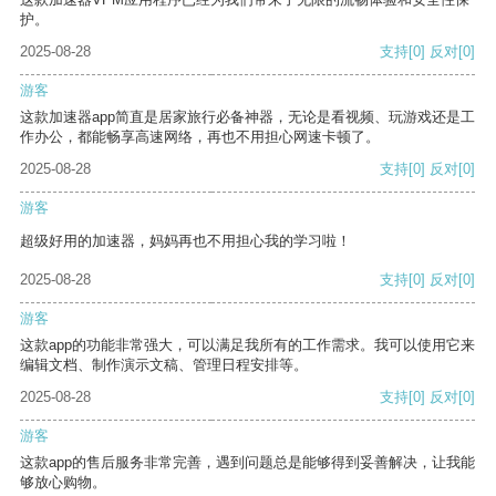
护。
2025-08-28
支持
[0]
反对
[0]
游客
这款加速器app简直是居家旅行必备神器，无论是看视频、玩游戏还是工
作办公，都能畅享高速网络，再也不用担心网速卡顿了。
2025-08-28
支持
[0]
反对
[0]
游客
超级好用的加速器，妈妈再也不用担心我的学习啦！
2025-08-28
支持
[0]
反对
[0]
游客
这款app的功能非常强大，可以满足我所有的工作需求。我可以使用它来
编辑文档、制作演示文稿、管理日程安排等。
2025-08-28
支持
[0]
反对
[0]
游客
这款app的售后服务非常完善，遇到问题总是能够得到妥善解决，让我能
够放心购物。