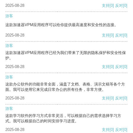
2025-08-28
支持
[0]
反对
[0]
游客
这款加速器VPM应用程序可以给你提供最高速度和安全性的连接。
2025-08-28
支持
[0]
反对
[0]
游客
这款加速器VPM应用程序已经为我们带来了无限的隐私保护和安全性保
护。
2025-08-28
支持
[0]
反对
[0]
游客
这款办公软件的功能非常全面，涵盖了文档、表格、演示文稿等各个方
面。我可以使用它来完成日常办公的所有任务，非常方便。
2025-08-28
支持
[0]
反对
[0]
游客
这款学习软件的学习方式非常灵活，可以根据自己的需求选择学习方
式。我可以根据自己的时间安排学习进度。
2025-08-28
支持
[0]
反对
[0]