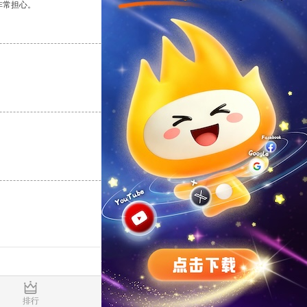
非常担心。
支持
[0]
反对
[0]
支持
[0]
反对
[0]
支持
[0]
反对
[0]
0.018432s
排行
推荐